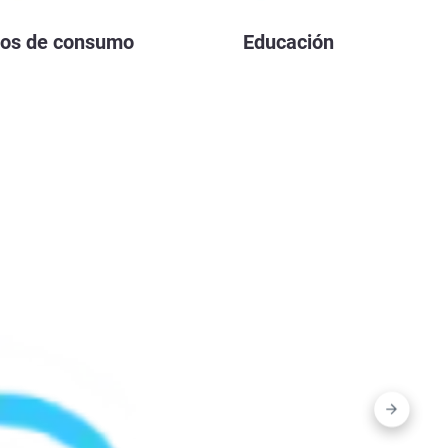
tos de consumo
Educación
Toda
indus