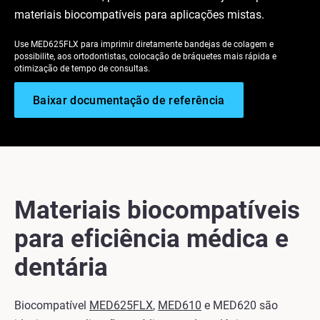
materiais biocompatíveis para aplicações mistas.
Use MED625FLX para imprimir diretamente bandejas de colagem e
possibilite, aos ortodontistas, colocação de bráquetes mais rápida e
otimização de tempo de consultas.
Baixar documentação de referência
Materiais biocompatíveis
para eficiência médica e
dentária
Biocompatível
MED625FLX
,
MED610
e MED620 são