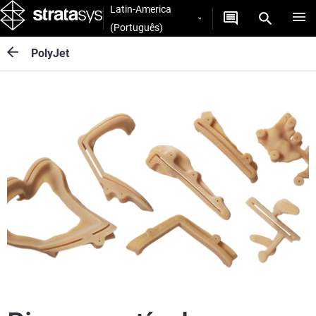
Latin-America
(Português)
PolyJet