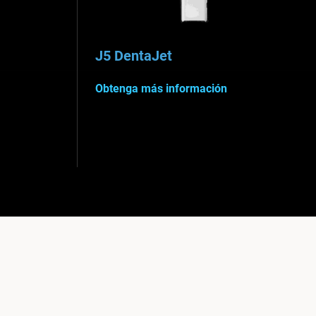
J5 DentaJet
Obtenga más información