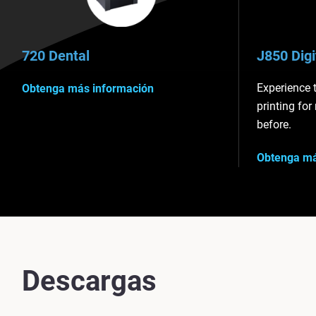
720 Dental
J850 Dig
Experience 
Obtenga más información
printing for
before.
Obtenga má
Descargas