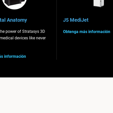
ital Anatomy
J5 MediJet
the power of Stratasys 3D
Obtenga más información
 medical devices like never
s información