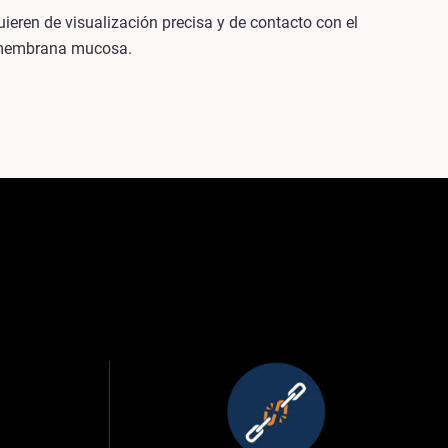
eren de visualización precisa y de contacto con el
a membrana mucosa.