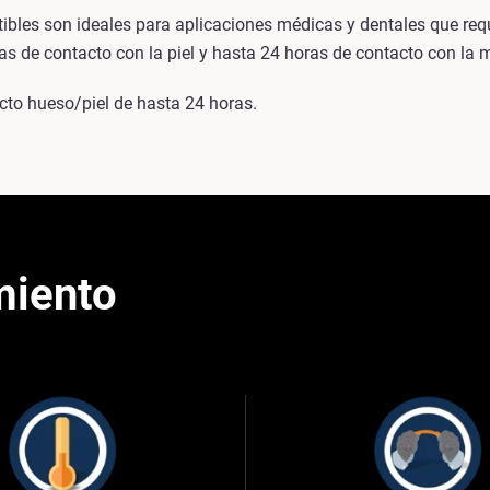
es son ideales para aplicaciones médicas y dentales que requi
as de contacto con la piel y hasta 24 horas de contacto con l
o hueso/piel de hasta 24 horas.
miento