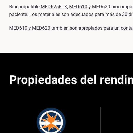
Biocompatible
MED625FLX
,
MED610
y MED620 biocompatibl
paciente. Los materiales son adecuados para más de 30 dí
MED610 y MED620 también son apropiados para un contact
Propiedades del rendi