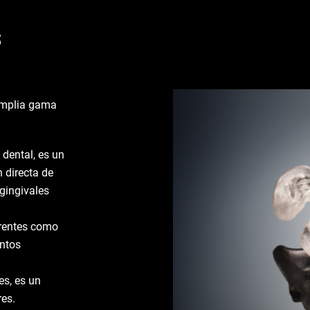
s
 amplia gama
 dental, es un
n directa de
gingivales
arentes como
entos
es, es un
res.