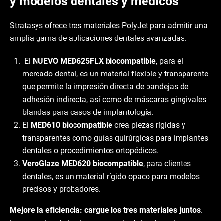
y modelos dentales y médicos
Stratasys ofrece tres materiales PolyJet para admitir una
amplia gama de aplicaciones dentales avanzadas.
El
NUEVO MED625FLX biocompatible
, para el
mercado dental, es un material flexible y transparente
que permite la impresión directa de bandejas de
adhesión indirecta, así como de máscaras gingivales
blandas para casos de implantología.
El
MED610 biocompatible
crea piezas rígidas y
transparentes como guías quirúrgicas para implantes
dentales o procedimientos ortopédicos.
VeroGlaze MED620 biocompatible
, para clientes
dentales, es un material rígido opaco para modelos
precisos y probadores.
Mejore la eficiencia: cargue los tres materiales juntos
.