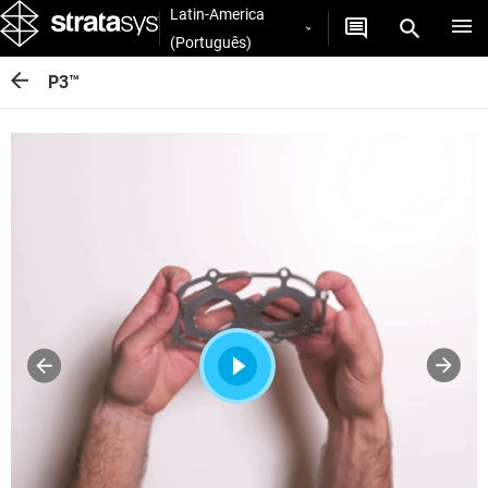
Latin-America
(Português)
P3™