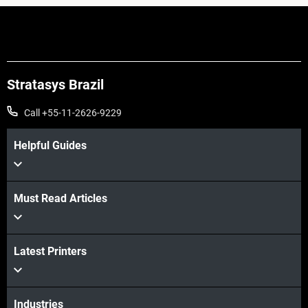
Stratasys Brazil
Call +55-11-2626-9229
Helpful Guides
Must Read Articles
Veja mais
Latest Printers
Veja mais
Industries