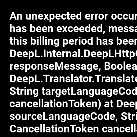
An unexpected error occurr
has been exceeded, mess
this billing period has b
DeepL.Internal.DeepLHtt
responseMessage, Boolea
DeepL.Translator.Transla
String targetLanguageCod
cancellationToken) at Dee
sourceLanguageCode, Stri
CancellationToken cancell