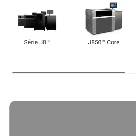
Série J8™
J850™ Core