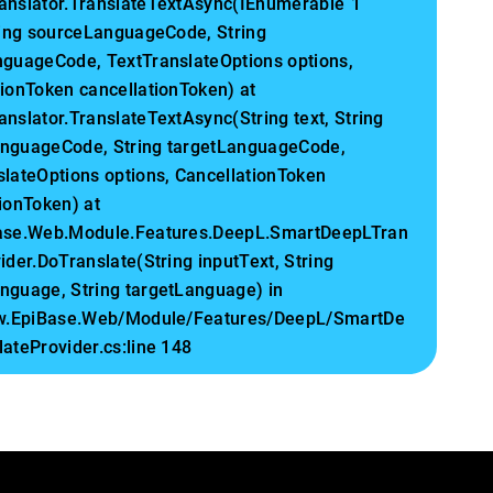
anslator.TranslateTextAsync(IEnumerable`1
tring sourceLanguageCode, String
nguageCode, TextTranslateOptions options,
tionToken cancellationToken) at
nslator.TranslateTextAsync(String text, String
nguageCode, String targetLanguageCode,
slateOptions options, CancellationToken
ionToken) at
ase.Web.Module.Features.DeepL.SmartDeepLTran
ider.DoTranslate(String inputText, String
nguage, String targetLanguage) in
lw.EpiBase.Web/Module/Features/DeepL/SmartDe
ateProvider.cs:line 148