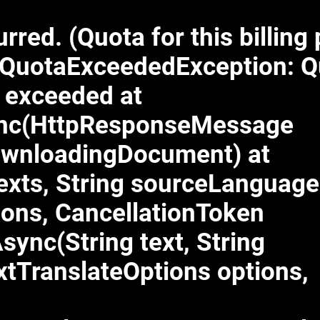
red. (Quota for this billing 
QuotaExceededException: Q
a exceeded at
ync(HttpResponseMessage
ownloadingDocument) at
exts, String sourceLanguag
ions, CancellationToken
sync(String text, String
tTranslateOptions options,