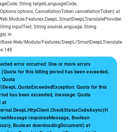
geCode, String targetLanguageCode,
Options options, CancellationToken cancellationToken) at
Web.Module.Features.DeepL.SmartDeepLTranslateProvider.
tring inputText, String sourceLanguage, String
ge) in
piBase.Web/Module/Features/DeepL/SmartDeepLTranslate
ine 148
ected error occurred: One or more errors
 (Quota for this billing period has been exceeded,
 Quota
)DeepL.QuotaExceededException: Quota for this
period has been exceeded, message: Quota
 at
ternal.DeepLHttpClient.CheckStatusCodeAsync(H
nseMessage responseMessage, Boolean
ssary, Boolean downloadingDocument) at