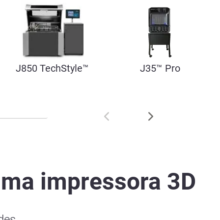
J850 TechStyle™
J35™ Pro
uma impressora 3D
des