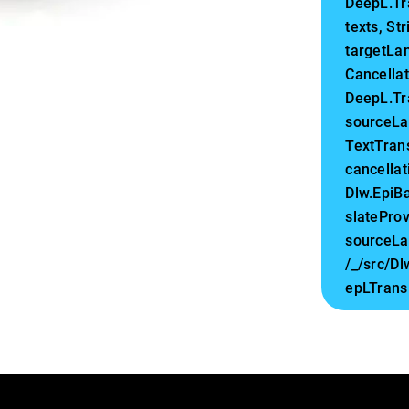
DeepL.Tr
texts, S
targetLa
Cancella
DeepL.Tra
sourceLa
TextTran
cancellat
Dlw.EpiB
slateProv
sourceLa
/_/src/D
epLTransl