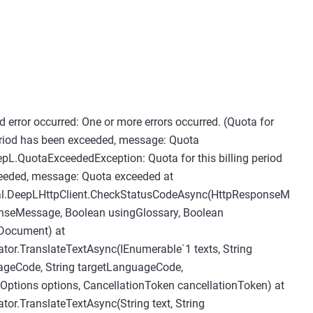
 error occurred: One or more errors occurred. (Quota for
period has been exceeded, message: Quota
L.QuotaExceededException: Quota for this billing period
eeded, message: Quota exceeded at
al.DeepLHttpClient.CheckStatusCodeAsync(HttpResponseM
nseMessage, Boolean usingGlossary, Boolean
Document) at
tor.TranslateTextAsync(IEnumerable`1 texts, String
geCode, String targetLanguageCode,
Options options, CancellationToken cancellationToken) at
tor.TranslateTextAsync(String text, String