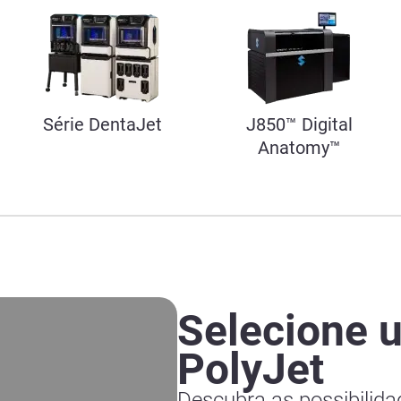
Série DentaJet
J850™ Digital
Anatomy™
Selecione 
PolyJet
Descubra as possibilida