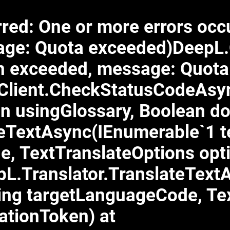
ed: One or more errors occur
age: Quota exceeded)DeepL.
een exceeded, message: Quot
pClient.CheckStatusCodeAs
n usingGlossary, Boolean d
teTextAsync(IEnumerable`1 t
e, TextTranslateOptions opt
pL.Translator.TranslateTextA
ng targetLanguageCode, Tex
ationToken) at