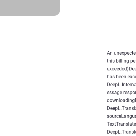
An unexpected
this billing 
exceeded)Deep
has been exc
DeepL.Intern
essage respo
downloading
DeepL.Transla
sourceLangua
TextTranslate
DeepL.Transla