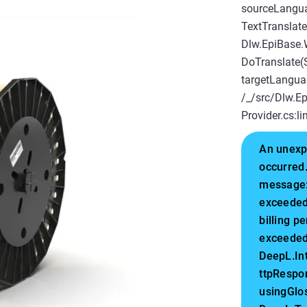
sourceLangua
TextTranslate
Dlw.EpiBase.
DoTranslate(S
targetLangua
/_/src/Dlw.E
Provider.cs:l
An unexp
occurred.
message:
exceeded
billing 
exceeded
DeepL.In
ttpRespo
usingGlo