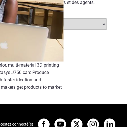
Stratasys, des revendeurs et des agents.
Quote Request Type
*
or, multi-material 3D printing
ratasys J750 can: Produce
h faster ideation and
 makers get products to market
Restez connecté(e)