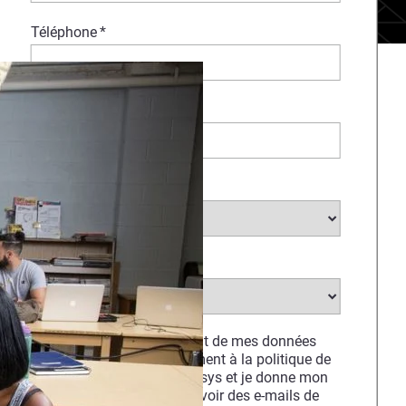
Téléphone
*
Société
*
Choisir un secteur...
*
Choisir un pays
*
Je consens au traitement de mes données
personnelles conformément à la politique de
confidentialité de Stratasys et je donne mon
consentement pour recevoir des e-mails de