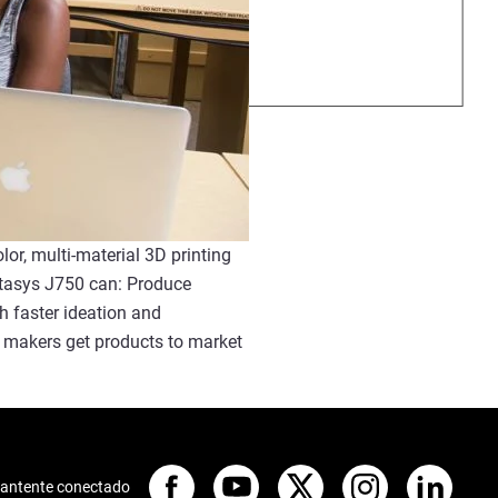
or, multi-material 3D printing
ratasys J750 can: Produce
h faster ideation and
 makers get products to market
antente conectado