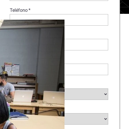
Teléfono
*
Comentarios
Empresa
*
Sector
*
País
*