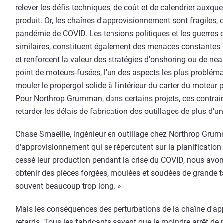
relever les défis techniques, de coût et de calendrier aux
produit. Or, les chaînes d'approvisionnement sont fragiles
pandémie de COVID. Les tensions politiques et les guerres 
similaires, constituent également des menaces constantes p
et renforcent la valeur des stratégies d'onshoring ou de ne
point de moteurs-fusées, l'un des aspects les plus probléma
mouler le propergol solide à l'intérieur du carter du moteur 
Pour Northrop Grumman, dans certains projets, ces contrai
retarder les délais de fabrication des outillages de plus d'un
Chase Smaellie, ingénieur en outillage chez Northrop Grumm
d'approvisionnement qui se répercutent sur la planification
cessé leur production pendant la crise du COVID, nous avons
obtenir des pièces forgées, moulées et soudées de grande ta
souvent beaucoup trop long. »
Mais les conséquences des perturbations de la chaîne d'ap
retards. Tous les fabricants savent que le moindre arrêt de