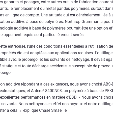
 gabarits et posages, entre autres outils de fabrication courant
cants, le remplacement du métal par des polymères, surtout dans 
pas en ligne de compte. Une attitude qui est généralement liée
rication additive à base de polymères. Northrop Grumman a pourta
hnologie additive à base de polymères pourrait être une option ef
veloppement requis sont particulièrement serrés.
 entreprise, l'une des conditions essentielles à l'utilisation de 
ropriétés étaient adaptées aux applications requises. L'outillage
ble avec le propergol et les solvants de nettoyage. Il devait éga
ité statique et toute décharge accidentelle susceptible de provo
pergol.
tion additive répondant à ces exigences, nous avons choisi ABS
ectrostatiques, et Antero
840CN03, un polymère à base de PEKK
®
d'excellentes performances en matière d'ESD. « Nous avons chois
 solvants. Nous nettoyons en effet nos noyaux et notre outillage
ter à cela. », explique Chase Smaellie.