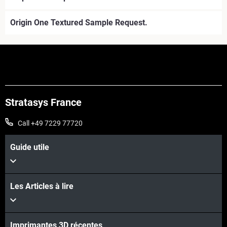
Origin One Textured Sample Request.
Stratasys France
Call +49 7229 77720
Guide utile
Les Articles à lire
Imprimantes 3D récentes
Voir plus