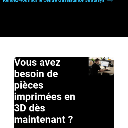
Rendez-vous sur le Centre d'assistance Stratasys
Vous avez
besoin de
pièces
imprimées en
3D dès
maintenant ?