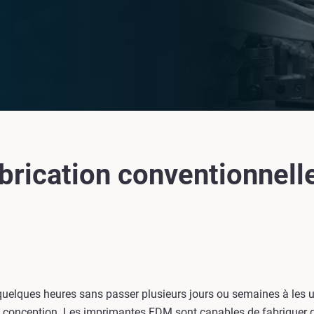
abrication conventionnell
uelques heures sans passer plusieurs jours ou semaines à les us
a conception. Les imprimantes FDM sont capables de fabriquer des