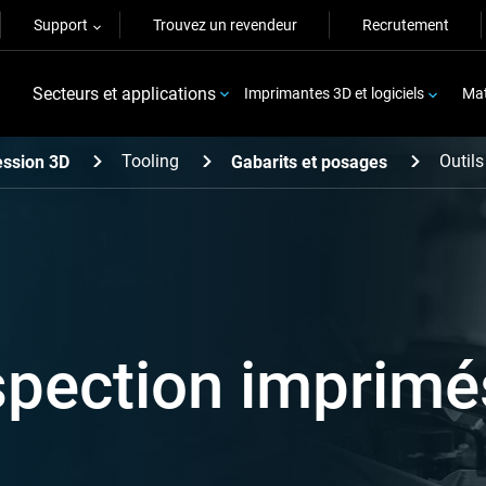
Support
Trouvez un revendeur
Recrutement
Secteurs et applications
Imprimantes 3D et logiciels
Mat
Tooling
Outils
ession 3D
Gabarits et posages
nspection imprim