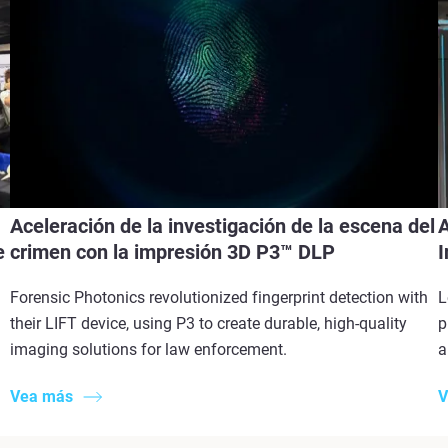
Aceleración de la investigación de la escena del
A
e
crimen con la impresión 3D P3™ DLP
I
Forensic Photonics revolutionized fingerprint detection with
L
their LIFT device, using P3 to create durable, high-quality
p
imaging solutions for law enforcement.
a
Vea más
V