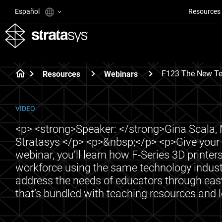
Español
Resources
F123 The New Te
Resources
Webinars
VIDEO
<p> <strong>Speaker: </strong>Gina Scala, 
Stratasys </p> <p>&nbsp;</p> <p>Give your st
webinar, you’ll learn how F-Series 3D printer
workforce using the same technology indust
address the needs of educators through easy,
that’s bundled with teaching resources and 