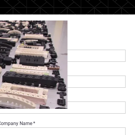
Watch Now On-Demand
First Name
*
Last Name
*
Business Email
*
Company Name
*
ing to meet industry needs, from