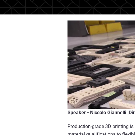
Speaker -
Niccolo Giannelli |
Di
Production-grade 3D printing is
material qualifications to flexi