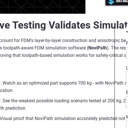
ve Testing Validates Simulat
ccount for FDM's layer-by-layer construction and anisotropic beha
s toolpath-aware FDM simulation software (
NoviPath
). The res
ving that toolpath-based simulation works for safety-critical ap
): Watch as an optimized part supports 700 kg - with NoviPath s
ocation
: See the weakest possible loading scenario tested at 200 kg, 28
th prediction
Visual proof that NoviPath simulation accurately predicted not ju