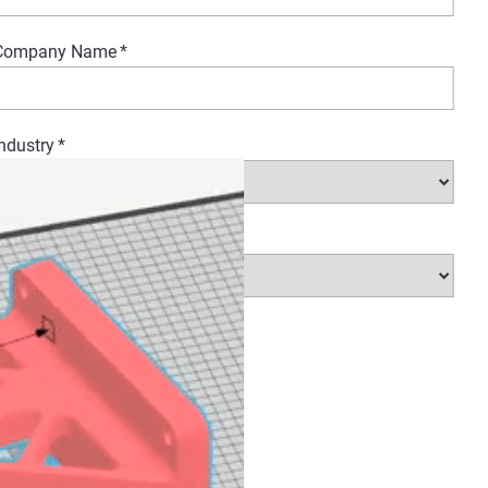
aptures filament orientation
Company Name
*
ndustry
*
Country
*