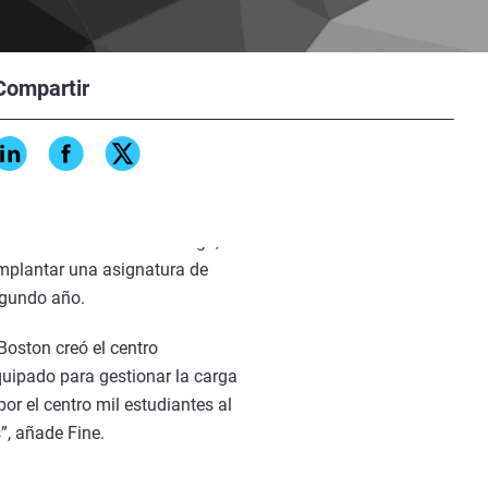
Compartir
nto y la creación de una buena
lan de estudios, los profesores
freciendo una buena formación
sidad de Boston. “Sin embargo, no
implantar una asignatura de
segundo año.
Boston creó el centro
quipado para gestionar la carga
r el centro mil estudiantes al
”, añade Fine.