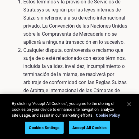
Estos términos y la provisión de Servicios de
Stratasys se regirán por las leyes internas de
Suiza sin referencia a su derecho internacional
privado. La Convención de las Naciones Unidas
sobre la Compraventa de Mercadería no se
aplicará a ninguna transacción en lo sucesivo.
Cualquier disputa, controversia o reclamo que
surja de o esté relacionado con estos términos,
incluida la validez, invalidez, incumplimiento o
terminación de la misma, se resolverá por
arbitraje de conformidad con las Reglas Suizas
de Arbitraje Internacional de las Cámaras de
Comercio Suizas vigentes en la fecha en que la
By clicking “Accept All Cookies”, you agree to the storing of
Notificación de Arbitraje se presente de acuerdo
cookies on your device to enhance site navigation, analyze
con estas Reglas. Debe haber solo un árbitro. El
site usage, and assist in our marketing efforts.
Cookie Policy
árbitro deberá estar autorizado por el colegio de
Cookies Settings
Accept All Cookies
abogados en Suiza y deberá tener una
experiencia profesional de al menos 8 años. La