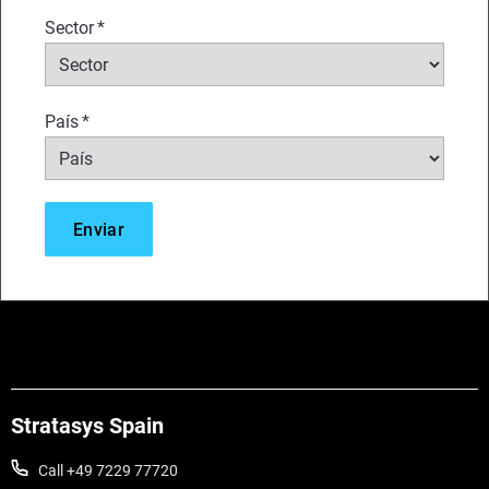
Sector
*
País
*
Stratasys Spain
Call +49 7229 77720