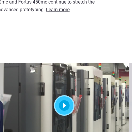
80mc and Fortus 450mc continue to stretch the
 advanced prototyping.
Learn more