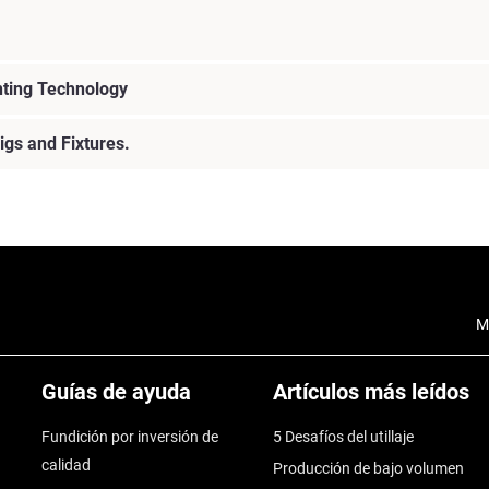
nting Technology
igs and Fixtures.
M
Guías de ayuda
Artículos más leídos
Fundición por inversión de
5 Desafíos del utillaje
calidad
Producción de bajo volumen