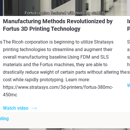
Manufacturing Methods Revolutionized by
I
Fortus 3D Printing Technology
P
rs
The Ricoh corporation is beginning to utilize Stratasys
S
printing technologies to streamline and augment their
a
overall manufacturing baseline.Using FDM and SLS
s
materials and the Fortus machines, they are able to
h
drastically reduce weight of certain parts without altering the
s
cost while rapidly prototyping. Learn more:
W
https://www.stratasys.com/3d-printers/fortus-380mc-
450mc
Watch video
ting