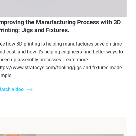
mproving the Manufacturing Process with 3D
rinting: Jigs and Fixtures.
ee how 3D printing is helping manufactures save on time
nd cost, and how it's helping engineers find better ways to
peed up assembly processes. Learn more:
ttps://www.stratasys.com/tooling/jigs-and-fixtures-made-
imple
atch video