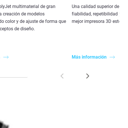
lyJet multimaterial de gran
Una calidad superior de la su
a creación de modelos
fiabilidad, repetibilidad y pr
do color y de ajuste de forma que
mejor impresora 3D estereoli
nceptos de diseño.
n
Más información