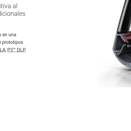
tiva al
icionales
o en una
 prototipos
LA
,
P3™ DLP
,