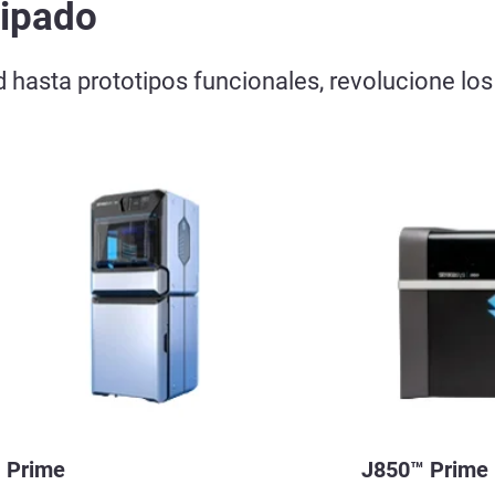
tipado
ad hasta prototipos funcionales, revolucione lo
 Prime
J850™ Prime