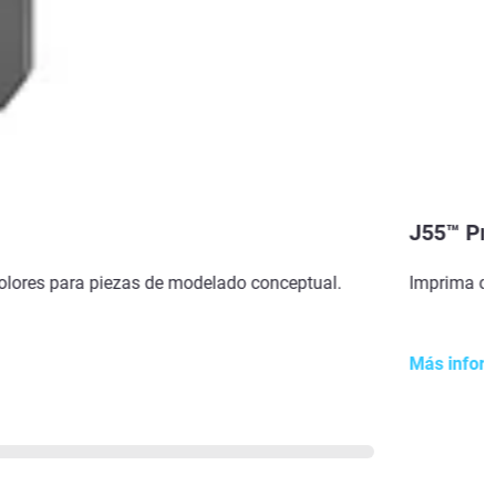
J55™ Pr
 olores para piezas de modelado conceptual.
Imprima co
Más infor