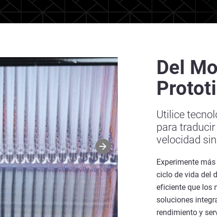
Del Mo
Protot
Utilice tecno
para traduci
velocidad si
Experimente más f
ciclo de vida del
eficiente que los
soluciones integra
rendimiento y ser