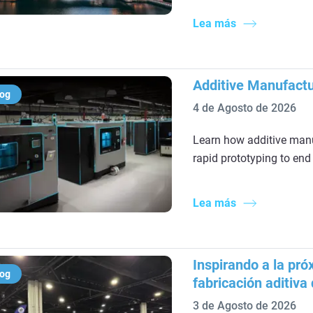
Lea más
Additive Manufactu
log
4 de Agosto de 2026
Learn how additive manu
rapid prototyping to end
Lea más
Inspirando a la pr
log
fabricación aditiva
3 de Agosto de 2026