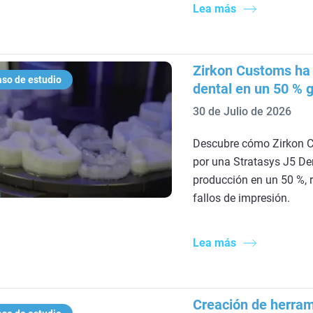
Lea más
Zirkon Customs ha 
so de estudio
dental en un 50 % g
30 de Julio de 2026
Descubre cómo Zirkon C
por una Stratasys J5 De
producción en un 50 %, r
fallos de impresión.
Lea más
Creación de herram