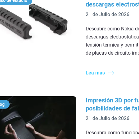
so de estudio
descargas electros
21 de Julio de 2026
Descubre cómo Nokia de
descargas electrostática
tensión térmica y permit
de placas de circuito im
Lea más
Impresión 3D por f
log
posibilidades de fa
21 de Julio de 2026
Descubra cómo funciona 