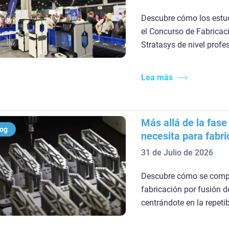
Descubre cómo los estud
el Concurso de Fabricac
Stratasys de nivel profes
Lea más
Más allá de la fas
log
necesita para fabr
31 de Julio de 2026
Descubre cómo se com
fabricación por fusión d
centrándote en la repetib