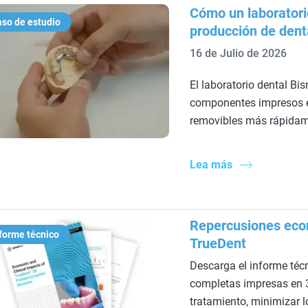
Cómo un laboratori
so de estudio
producción de dent
16 de Julio de 2026
El laboratorio dental Bi
componentes impresos en
removibles más rápidam
Lea más
Repercusiones econ
forme técnico
TrueDent
Descarga el informe téc
completas impresas en 
tratamiento, minimizar l