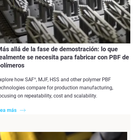
ás allá de la fase de demostración: lo que
ealmente se necesita para fabricar con PBF de
olímeros
xplore how SAF
, MJF, HSS and other polymer PBF
®
echnologies compare for production manufacturing,
ocusing on repeatability, cost and scalability.
ea más