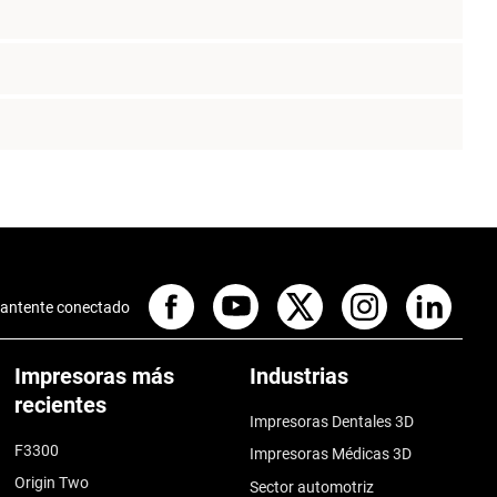
antente conectado
Impresoras más
Industrias
recientes
Impresoras Dentales 3D
F3300
Impresoras Médicas 3D
Origin Two
Sector automotriz