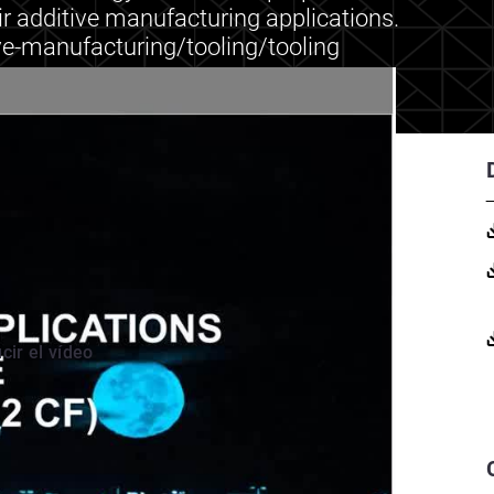
ir additive manufacturing applications.
ve-manufacturing/tooling/tooling
cir el vídeo