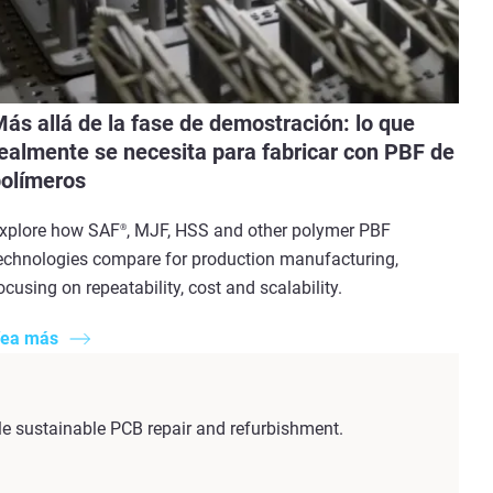
ás allá de la fase de demostración: lo que
ealmente se necesita para fabricar con PBF de
olímeros
xplore how SAF
, MJF, HSS and other polymer PBF
®
echnologies compare for production manufacturing,
ocusing on repeatability, cost and scalability.
ea más
e sustainable PCB repair and refurbishment.