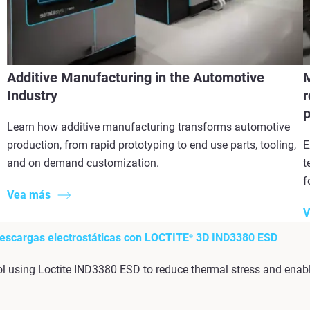
Additive Manufacturing in the Automotive
M
Industry
r
p
Learn how additive manufacturing transforms automotive
production, from rapid prototyping to end use parts, tooling,
E
and on demand customization.
t
f
Vea más
V
escargas electrostáticas con LOCTITE
3D IND3380 ESD
®
l using Loctite IND3380 ESD to reduce thermal stress and enabl