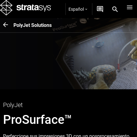
Español
PolyJet Solutions
PolyJet
ProSurface™
Perfeccione sus impresiones 3D con un posprocesamiento