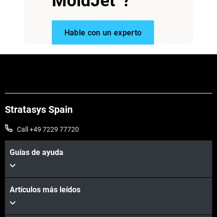
MoldJet
?
Hable con un experto
Stratasys Spain
Call +49 7229 77720
Guías de ayuda
Artículos más leídos