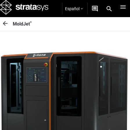
Español
®
MoldJet