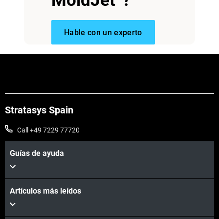
MoldJet
?
Hable con un experto
Stratasys Spain
Call +49 7229 77720
Guías de ayuda
Artículos más leídos