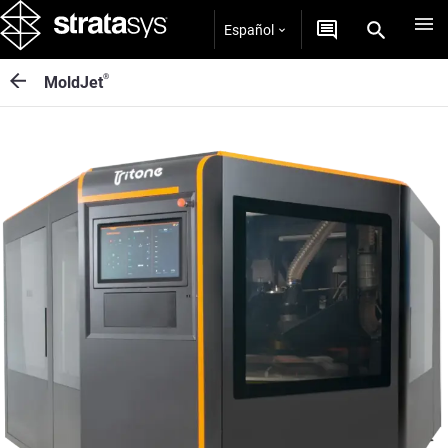
Español
®
MoldJet