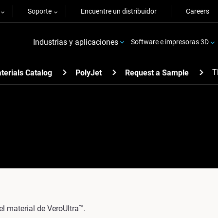
Soporte
Encuentre un distribuidor
Careers
Industrias y aplicaciones
Software e impresoras 3D
T
terials Catalog
PolyJet
Request a Sample
el material de VeroUltra™.