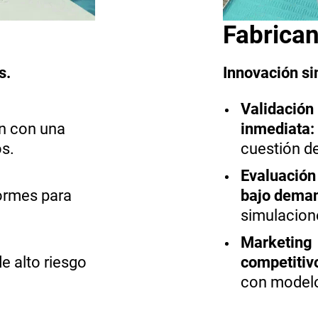
Fabrican
es.
Innovación si
Validación
ón con una
inmediata:
s.
cuestión d
Evaluación
ormes para
bajo dema
simulacion
Marketing
 alto riesgo
competitiv
con modelos