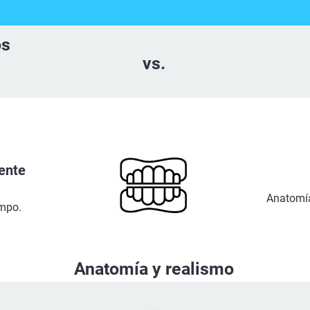
os
vs.
ente
Anatomía
empo.
Anatomía y realismo