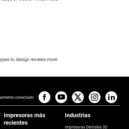
types to design reviews more
antente conectado
Impresoras más
Industrias
recientes
Impresoras Dentales 3D