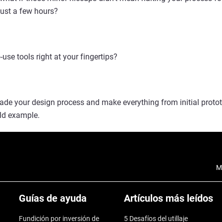
just a few hours?
-use tools right at your fingertips?
ade your design process and make everything from initial proto
rld example.
M
Guías de ayuda
Artículos más leídos
Fundición por inversión de
5 Desafíos del utillaje