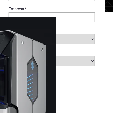
Empresa
*
Indústria
*
Selecione o País
*