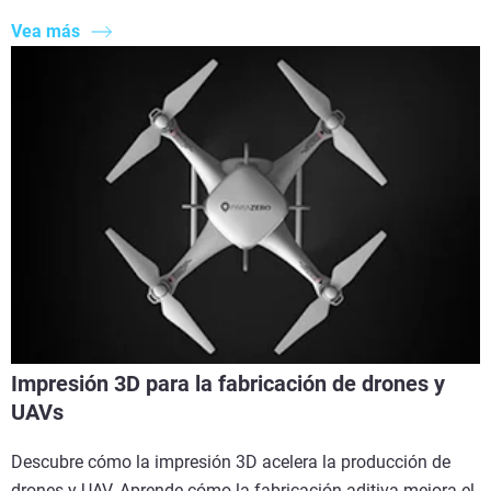
Vea más
Impresión 3D para la fabricación de drones y
UAVs
Descubre cómo la impresión 3D acelera la producción de
drones y UAV. Aprende cómo la fabricación aditiva mejora el