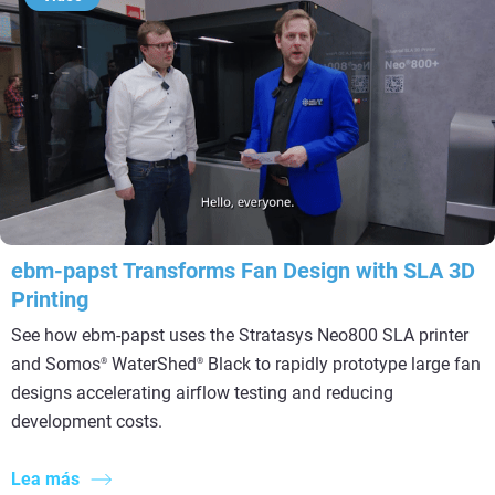
ebm‑papst Transforms Fan Design with SLA 3D
Printing
See how ebm-papst uses the Stratasys Neo800 SLA printer
and Somos
WaterShed
Black to rapidly prototype large fan
®
®
designs accelerating airflow testing and reducing
development costs.
Lea más