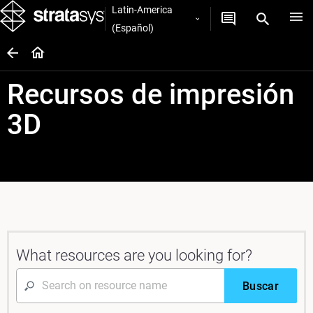
Latin-America
(Español)
Recursos de impresión
3D
What resources are you looking for?
Buscar