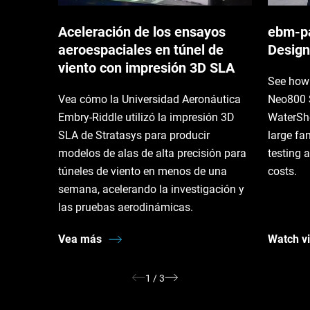
Aceleración de los ensayos
ebm‑pa
aeroespaciales en túnel de
Design
viento con impresión 3D SLA
See how 
Vea cómo la Universidad Aeronáutica
Neo800 
Embry-Riddle utilizó la impresión 3D
WaterSh
SLA de Stratasys para producir
large fa
modelos de alas de alta precisión para
testing 
túneles de viento en menos de una
costs.
semana, acelerando la investigación y
las pruebas aerodinámicas.
Vea más
Watch v
1
/
3