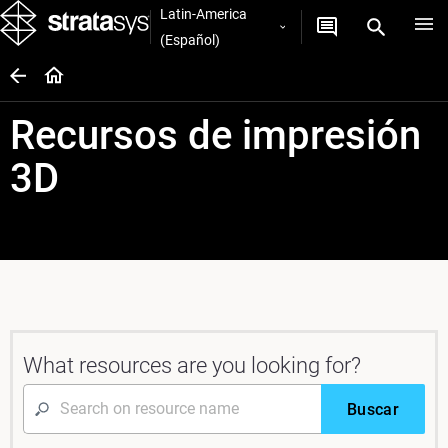
Latin-America
(Español)
Recursos de impresión
3D
What resources are you looking for?
Buscar