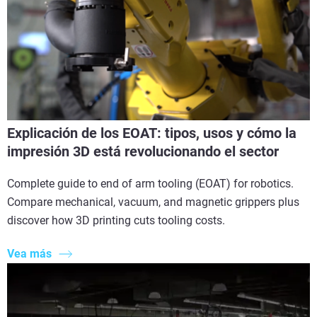
Explicación de los EOAT: tipos, usos y cómo la
impresión 3D está revolucionando el sector
Complete guide to end of arm tooling (EOAT) for robotics.
Compare mechanical, vacuum, and magnetic grippers plus
discover how 3D printing cuts tooling costs.
Vea más