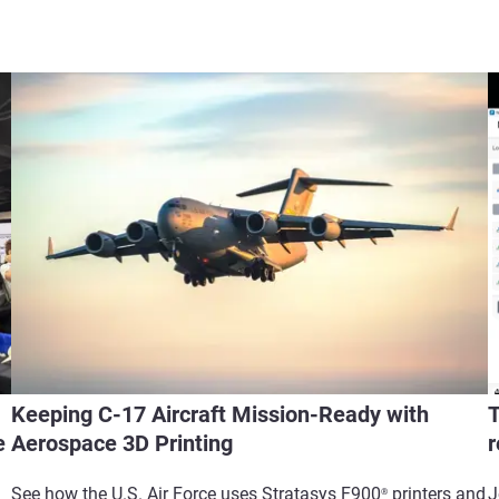
Keeping C-17 Aircraft Mission-Ready with
T
e
Aerospace 3D Printing
r
See how the U.S. Air Force uses Stratasys F900
printers and
J
®