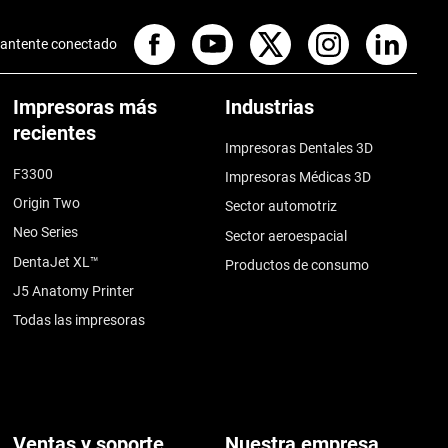
antente conectado
Impresoras más
Industrias
recientes
Impresoras Dentales 3D
F3300
Impresoras Médicas 3D
Origin Two
Sector automotriz
Neo Series
Sector aeroespacial
DentaJet XL™
Productos de consumo
J5 Anatomy Printer
Todas las impresoras
Ventas y soporte
Nuestra empresa