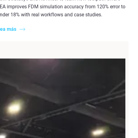
EA improves FDM simulation accuracy from 120% error to
nder 18% with real workflows and case studies.
ea más