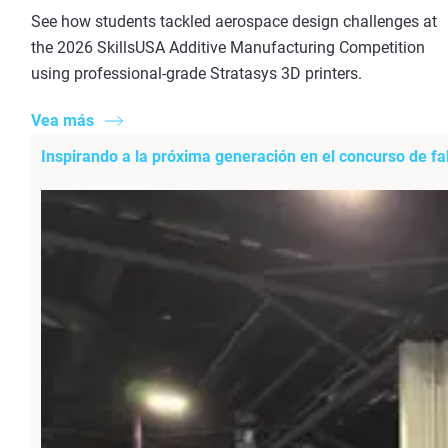
See how students tackled aerospace design challenges at
the 2026 SkillsUSA Additive Manufacturing Competition
using professional-grade Stratasys 3D printers.
Vea más
Inspirando a la próxima generación en el concurso de fa