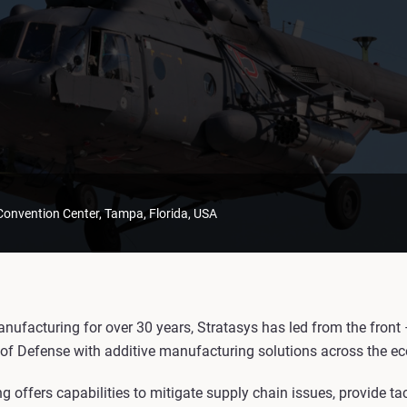
onvention Center, Tampa, Florida, USA
anufacturing for over 30 years, Stratasys has led from the front
of Defense with additive manufacturing solutions across the e
 offers capabilities to mitigate supply chain issues, provide ta