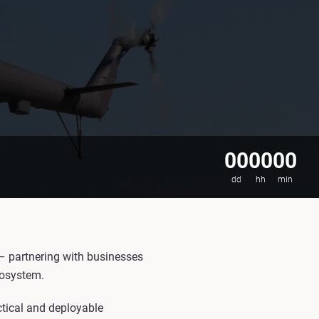
00
00
00
dd
hh
min
 – partnering with businesses
cosystem.
ctical and deployable