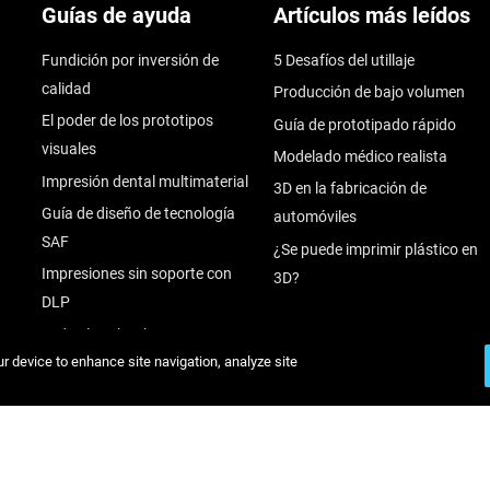
Guías de ayuda
Artículos más leídos
Fundición por inversión de
5 Desafíos del utillaje
calidad
Producción de bajo volumen
El poder de los prototipos
Guía de prototipado rápido
visuales
Modelado médico realista
Impresión dental multimaterial
3D en la fabricación de
Guía de diseño de tecnología
automóviles
SAF
¿Se puede imprimir plástico en
Impresiones sin soporte con
3D?
DLP
Todos los ebooks
ur device to enhance site navigation, analyze site
Seminarios web
Materiales
Fundición por inversión rápida
Rígido
Un cambio de juego en las
Flexible
carreras