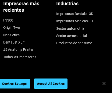
Impresoras más
Industrias
recientes
Impresoras Dentales 3D
F3300
Impresoras Médicas 3D
Origin Two
Sector automotriz
Neo Series
Sector aeroespacial
DentaJet XL™
Productos de consumo
J5 Anatomy Printer
Todas las impresoras
Cookies Settings
Accept All Cookies
Ventas y soporte
Nuestra empresa
Soporte
Sobre nosotros
Encuentre a un distribuidor
Contáctenos