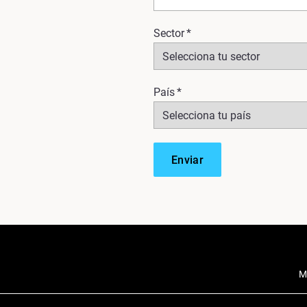
Sector
*
País
*
M