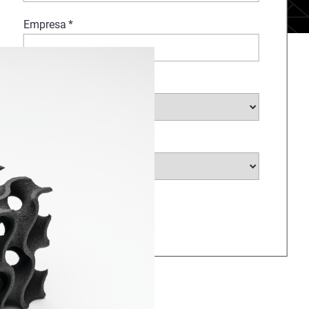
Empresa
*
Sector
*
País
*