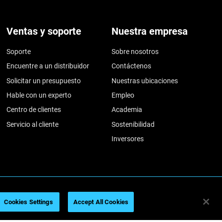
Ventas y soporte
Nuestra empresa
Soporte
Sobre nosotros
Encuentre a un distribuidor
Contáctenos
Solicitar un presupuesto
Nuestras ubicaciones
Hable con un experto
Empleo
Centro de clientes
Academia
Servicio al cliente
Sostenibilidad
Inversores
026
Legal information
Privacy policy
REACH compliance
Cookies Settings
Accept All Cookies