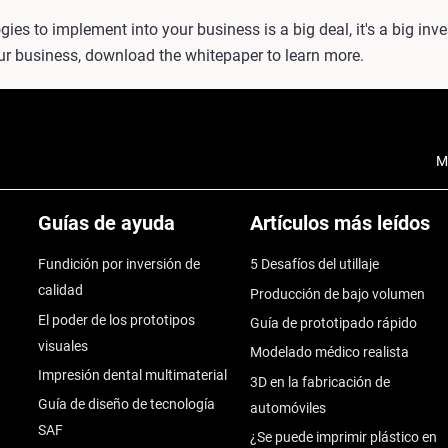
es to implement into your business is a big deal, it's a big inv
ur business, download the whitepaper to learn more.
M
Guías de ayuda
Artículos más leídos
Fundición por inversión de
5 Desafíos del utillaje
calidad
Producción de bajo volumen
El poder de los prototipos
Guía de prototipado rápido
visuales
Modelado médico realista
Impresión dental multimaterial
3D en la fabricación de
Guía de diseño de tecnología
automóviles
SAF
¿Se puede imprimir plástico en