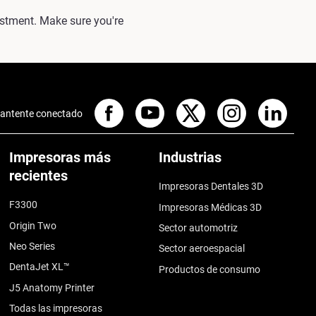
estment. Make sure you're
antente conectado
Impresoras más
Industrias
recientes
Impresoras Dentales 3D
F3300
Impresoras Médicas 3D
Origin Two
Sector automotriz
Neo Series
Sector aeroespacial
DentaJet XL™
Productos de consumo
J5 Anatomy Printer
Todas las impresoras