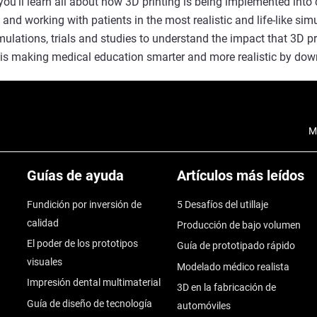
you'll learn all about how 3D printing is being implemented into
and working with patients in the most realistic and life-like sim
ulations, trials and studies to understand the impact that 3D p
 is making medical education smarter and more realistic by dow
M
Guías de ayuda
Artículos más leídos
Fundición por inversión de
5 Desafíos del utillaje
calidad
Producción de bajo volumen
El poder de los prototipos
Guía de prototipado rápido
visuales
Modelado médico realista
Impresión dental multimaterial
3D en la fabricación de
Guía de diseño de tecnología
automóviles