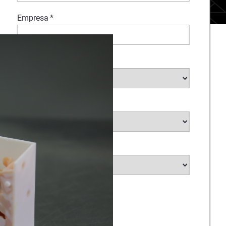
Empresa
*
Sector
*
Sub-sector
*
País
*