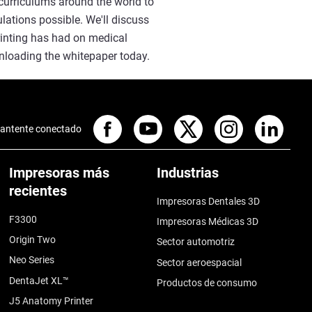
 curriculums around the world to
ulations possible. We'll discuss
rinting has had on medical
nloading the whitepaper today.
antente conectado
Impresoras más
Industrias
recientes
Impresoras Dentales 3D
F3300
Impresoras Médicas 3D
Origin Two
Sector automotriz
Neo Series
Sector aeroespacial
DentaJet XL™
Productos de consumo
J5 Anatomy Printer