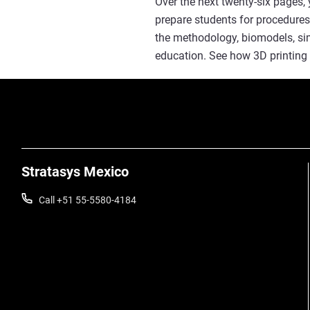
Over the next twenty-six pages, 
prepare students for procedures 
the methodology, biomodels, sim
education. See how 3D printing
Stratasys Mexico
Call +51 55-5580-4184