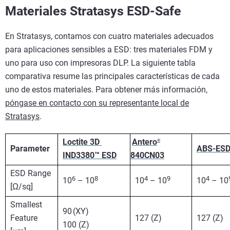
Materiales Stratasys ESD-Safe
En Stratasys, contamos con cuatro materiales adecuados
para aplicaciones sensibles a ESD: tres materiales FDM y
uno para uso con impresoras DLP. La siguiente tabla
comparativa resume las principales características de cada
uno de estos materiales. Para obtener más información,
póngase en contacto con su representante local de
Stratasys
.
Loctite 3D 
Antero
®
Parameter
ABS-ES
IND3380™ ESD
840CN03
ESD Range
6
8 
4
9
4
10
 – 10
10
 – 10
10
 – 10
[Ω/sq]
Smallest 
90 (XY)
Feature 
127 (Z)
127 (Z)
100 (Z)