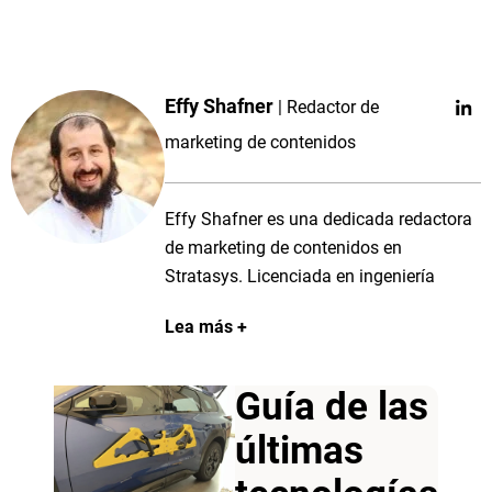
Effy Shafner
Redactor de
marketing de contenidos
Effy Shafner es una dedicada redactora
de marketing de contenidos en
Stratasys. Licenciada en ingeniería
eléctrica y con más de una década de
Lea más
experiencia en la redacción de
contenidos técnicos de marketing, Effy
aporta a su trabajo una mezcla única de
Guía de las
creatividad y pensamiento estratégico.
últimas
Ha publicado artículos de alto nivel en
plataformas del sector, entradas de blog