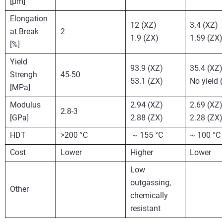
[µm]
Elong
ation
12
 (XZ)
3.4
 (XZ)
at Break 
2
1.9
 (ZX)
1.59
 (ZX
[%]
Yield 
93.9
 (XZ)
35.4
 (XZ
Strengh
45-50
53.1
 (ZX)
No yield 
[MPa]
Modulus 
2.94
 (XZ)
2.69
(XZ
2.8-3
[
GPa
]
2.88
 (ZX)
2.28
 (ZX
HDT
>200 °C
 ~ 155 °C
~ 100 °C
Cost
Lower
Higher
Lower
Low 
outgassing, 
Other
chemically 
resistant