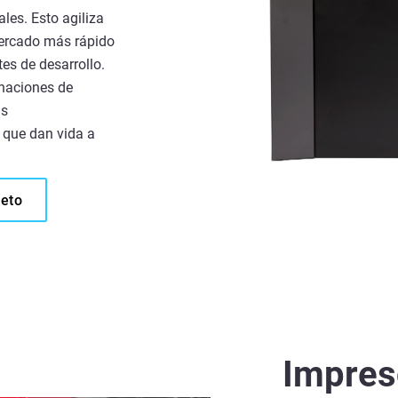
les. Esto agiliza
 mercado más rápido
tes de desarrollo.
naciones de
as
 que dan vida a
leto
Impres