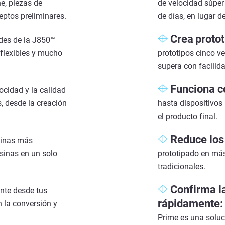
ne, piezas de
de velocidad súper 
eptos preliminares.
de días, en lugar 
Crea
p
roto
des de la J850™
 flexibles y mucho
prototipos cinco v
supera con facilida
Funciona c
ocidad y la calidad
, desde la creación
hasta dispositivos
el producto final.
Reduce los
sinas más
esinas en un solo
prototipado en má
tradicionales.
Confirma la
nte desde tus
rápidamente:
 la conversión y
Prime es una soluc