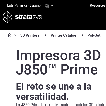
Latin-America (Español)
Resources
3D Printers
Printer Catalog
PolyJet
Impresora 3D
J850™ Prime
El reto se une a la
versatilidad.
La J850 Prime te permite imprimir modelos 3D a todo