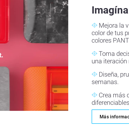
Imagína
Mejora la ve
color de tus 
colores PAN
Toma decis
una iteración
Diseña, pru
semanas.
Crea más d
diferenciable
Más informac