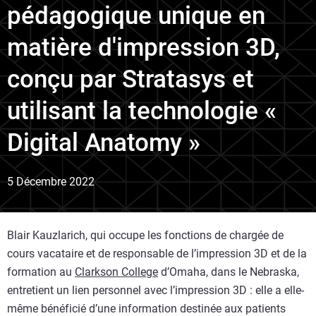
pédagogique unique en
matière d'impression 3D,
conçu par Stratasys et
utilisant la technologie «
Digital Anatomy »
5 Décembre 2022
Blair Kauzlarich, qui occupe les fonctions de chargée de
cours vacataire et de responsable de l’impression 3D et de la
formation au
Clarkson College
d’Omaha, dans le Nebraska,
entretient un lien personnel avec l’impression 3D : elle a elle-
même bénéficié d’une information destinée aux patients