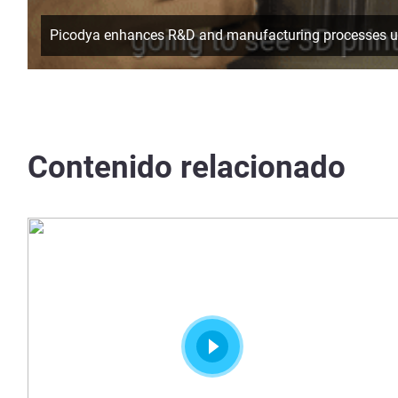
Picodya enhances R&D and manufacturing processes uti
Contenido relacionado