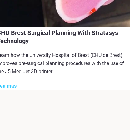
HU Brest Surgical Planning With Stratasys
echnology
earn how the University Hospital of Brest (CHU de Brest)
mproves pre-surgical planning procedures with the use of
he J5 MediJet 3D printer.
ea más