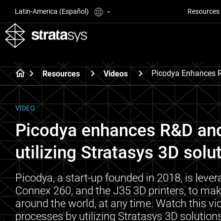
Latin-America (Español)
Resources
Picodya Enhances R
Resources
Videos
VIDEO
Picodya enhances R&D and
utilizing Stratasys 3D solu
Picodya, a start-up founded in 2018, is leve
Connex 260, and the J35 3D printers, to ma
around the world, at any time. Watch this vi
processes by utilizing Stratasys 3D solutions