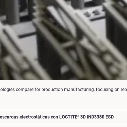
logies compare for production manufacturing, focusing on repeat
escargas electrostáticas con LOCTITE
3D IND3380 ESD
®