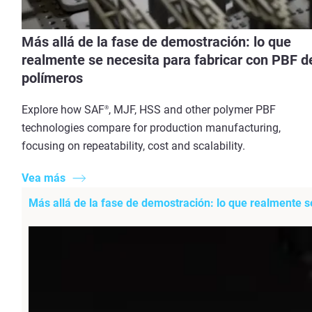
Más allá de la fase de demostración: lo que
realmente se necesita para fabricar con PBF d
polímeros
Explore how SAF
, MJF, HSS and other polymer PBF
®
technologies compare for production manufacturing,
focusing on repeatability, cost and scalability.
Vea más
Más allá de la fase de demostración: lo que realmente s