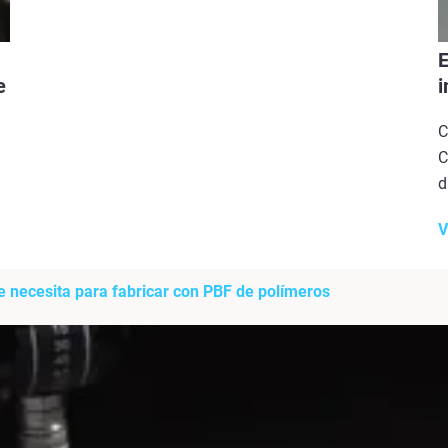
E
e
i
C
C
d
V
e necesita para fabricar con PBF de polímeros