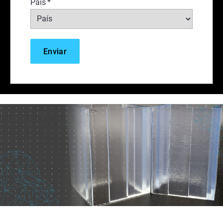
País
*