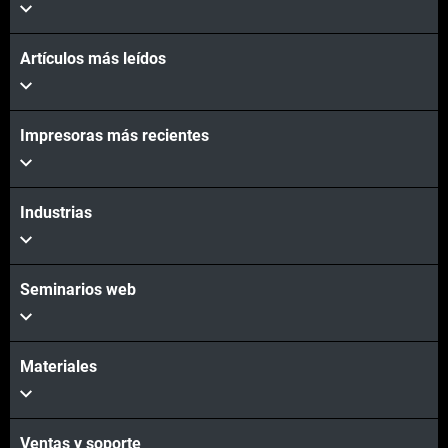
Vea más
Artículos más leídos
Impresoras más recientes
Vea más
Industrias
Seminarios web
Materiales
Ventas y soporte