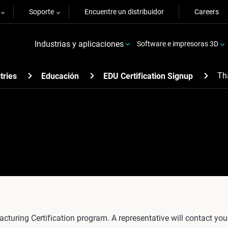
Soporte
Encuentre un distribuidor
Careers
Industrias y aplicaciones
Software e impresoras 3D
Th
tries
Educación
EDU Certification Signup
cturing Certification program. A representative will contact you s