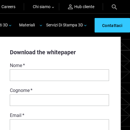
Careers
Chi siamo
Hub cliente
ti 3D
Materiali
Servizi Di Stampa 3D
Contattaci
Download the whitepaper
Nome
*
Cognome
*
Email
*