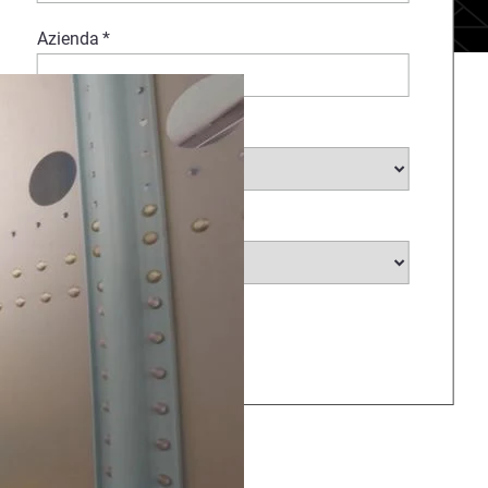
Azienda
*
Selezione il Settore
*
Seleziona il Paese
*