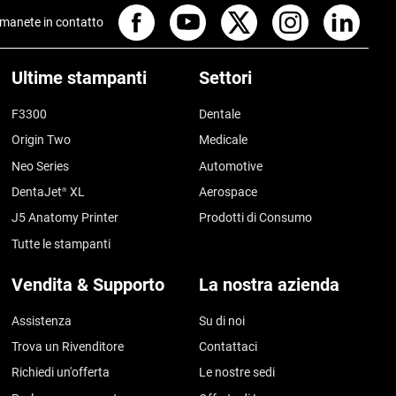
manete in contatto
Ultime stampanti
Settori
F3300
Dentale
Origin Two
Medicale
Neo Series
Automotive
DentaJet
XL
Aerospace
®
J5 Anatomy Printer
Prodotti di Consumo
Tutte le stampanti
Vendita & Supporto
La nostra azienda
Assistenza
Su di noi
Trova un Rivenditore
Contattaci
Richiedi un'offerta
Le nostre sedi