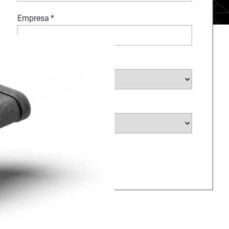
Empresa
*
Sector
*
País
*