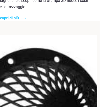
agnetiche e scopri come la Stampa 3D riduce i costi
ell'attrezzaggio.
copri di più