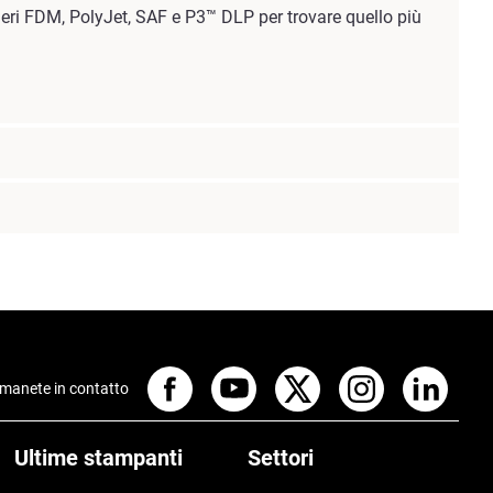
imeri FDM, PolyJet, SAF e P3™ DLP per trovare quello più
manete in contatto
Ultime stampanti
Settori