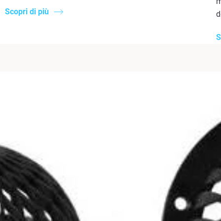
m
Scopri di più
d
S