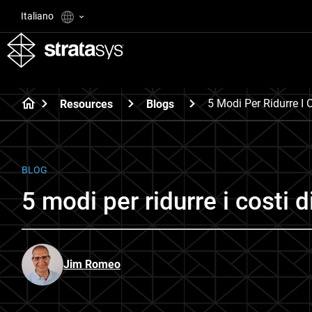
Italiano
5 Modi Per Ridurre I C
Resources
Blogs
BLOG
5 modi per ridurre i costi d
Jim Romeo